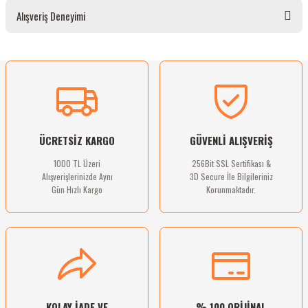
Bu ürünün fiyat bilgisi, resim, ürün açıklamalarında ve diğer konularda yetersiz
Alışveriş Deneyimi
gördüğünüz noktaları öneri formunu kullanarak tarafımıza iletebilirsiniz.
Görüş ve önerileriniz için teşekkür ederiz.
Ürün resmi kalitesiz, bozuk veya görüntülenemiyor.
Sitemize ilk yorumu siz yapın!
Ürün açıklamasında eksik bilgiler bulunuyor.
Ürün bilgilerinde hatalar bulunuyor.
Deneyimini Paylaş
Ürün fiyatı diğer sitelerden daha pahalı.
ÜCRETSİZ KARGO
GÜVENLİ ALIŞVERİŞ
Bu ürüne benzer farklı alternatifler olmalı.
1000 TL Üzeri
256Bit SSL Sertifikası &
Alışverişlerinizde Aynı
3D Secure İle Bilgileriniz
Gün Hızlı Kargo
Korunmaktadır.
Gönder
KOLAY İADE VE
% 100 ORİJİNAL