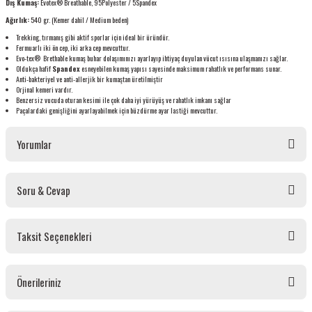
Dış Kumaş:
Evotex® Breathable, 95Polyester / 5Spandex
Ağırlık:
540 gr. (Kemer dahil / Medium beden)
Trekking, tırmanış gibi aktif sporlar için ideal bir üründür.
Fermuarlı iki ön cep, iki arka cep mevcuttur.
Evo-tex® Brethable kumaş buhar dolaşımınızı ayarlayıp ihtiyaç duyulan vücut ısısına ulaşmanızı sağlar.
Oldukça hafif
Spandex
esneyebilen kumaş yapısı sayesinde maksimum rahatlık ve performans sunar.
Anti-bakteriyel ve anti-allerjik bir kumaştan üretilmiştir
Orjinal kemeri vardır.
Benzersiz vucuda oturan kesimi ile çok daha iyi yürüyüş ve rahatlık imkanı sağlar
Paçalardaki genişliğini ayarlayabilmek için büzdürme ayar lastiği mevcuttur.
Yorumlar
Soru & Cevap
Bu ürüne ilk yorumu siz yapın!
Taksit Seçenekleri
Yorum Yaz
Ürün hakkında henüz soru sorulmamış.
Önerileriniz
Soru Sor