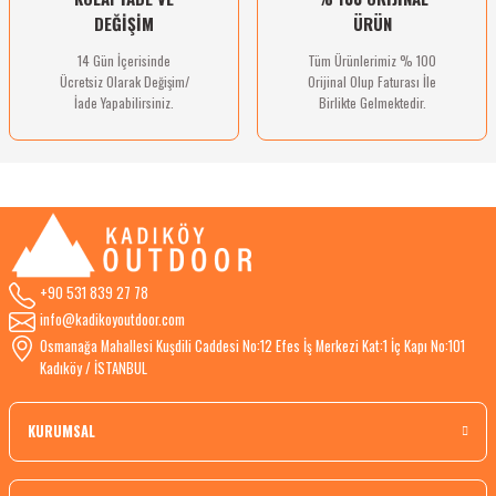
DEĞİŞİM
ÜRÜN
14 Gün İçerisinde
Tüm Ürünlerimiz % 100
Ücretsiz Olarak Değişim/
Orijinal Olup Faturası İle
İade Yapabilirsiniz.
Birlikte Gelmektedir.
+90 531 839 27 78
info@kadikoyoutdoor.com
Osmanağa Mahallesi Kuşdili Caddesi No:12 Efes İş Merkezi Kat:1 İç Kapı No:101
Kadıköy / İSTANBUL
KURUMSAL