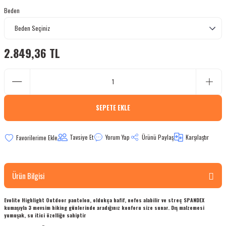
Beden
bletler
 Çaydanlıklar
2.849,36 TL
ı
SEPETE EKLE
Tavsiye Et
Yorum Yap
Ürünü Paylaş
Karşılaştır
Ürün Bilgisi
Evolite Highlight Outdoor pantolon, oldukça hafif, nefes alabilir ve streç SPANDEX
kumaşıyla 3 mevsim hiking günlerinde aradığınız konforu size sunar. Dış malzemesi
yumuşak, su itici özelliğe sahiptir