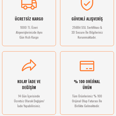
Ürün bilgilerinde hatalar bulunuyor.
Deneyimini Paylaş
Ürün fiyatı diğer sitelerden daha pahalı.
ÜCRETSİZ KARGO
GÜVENLİ ALIŞVERİŞ
Bu ürüne benzer farklı alternatifler olmalı.
1000 TL Üzeri
256Bit SSL Sertifikası &
Alışverişlerinizde Aynı
3D Secure İle Bilgileriniz
Gün Hızlı Kargo
Korunmaktadır.
Gönder
KOLAY İADE VE
% 100 ORİJİNAL
DEĞİŞİM
ÜRÜN
14 Gün İçerisinde
Tüm Ürünlerimiz % 100
Ücretsiz Olarak Değişim/
Orijinal Olup Faturası İle
İade Yapabilirsiniz.
Birlikte Gelmektedir.