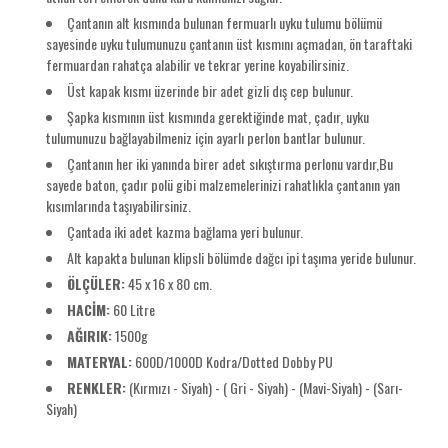
Çantanın alt kısmında bulunan fermuarlı uyku tulumu bölümü
sayesinde uyku tulumunuzu çantanın üst kısmını açmadan, ön taraftaki
fermuardan rahatça alabilir ve tekrar yerine koyabilirsiniz.
Üst kapak kısmı üzerinde bir adet gizli dış cep bulunur.
Şapka kısmının üst kısmında gerektiğinde mat, çadır, uyku
tulumunuzu bağlayabilmeniz için ayarlı perlon bantlar bulunur.
Çantanın her iki yanında birer adet sıkıştırma perlonu vardır,Bu
sayede baton, çadır polü gibi malzemelerinizi rahatlıkla çantanın yan
kısımlarında taşıyabilirsiniz.
Çantada iki adet kazma bağlama yeri bulunur.
Alt kapakta bulunan klipsli bölümde dağcı ipi taşıma yeride bulunur.
ÖLÇÜLER:
45 x 16 x 80 cm.
HACİM:
60 Litre
AĞIRIK:
1500g
MATERYAL:
600D/1000D Kodra/Dotted Dobby PU
RENKLER:
(Kırmızı - Siyah) - ( Gri - Siyah) - (Mavi-Siyah) - (Sarı-
Siyah)