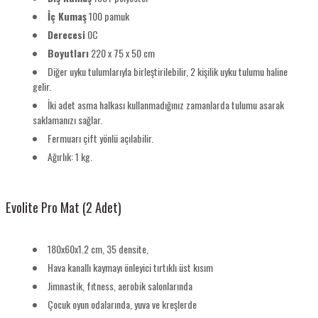
İç Kumaş
100 pamuk
Derecesi
0C
Boyutları
220 x 75 x 50 cm
Diğer uyku tulumlarıyla birleştirilebilir, 2 kişilik uyku tulumu haline
gelir.
İki adet asma halkası kullanmadığınız zamanlarda tulumu asarak
saklamanızı sağlar.
Fermuarı çift yönlü açılabilir.
Ağırlık: 1 kg.
Evolite Pro Mat (2 Adet)
180x60x1.2 cm, 35 densite,
Hava kanallı kaymayı önleyici tırtıklı üst kısım
Jimnastik, fıtness, aerobik salonlarında
Çocuk oyun odalarında, yuva ve kreşlerde