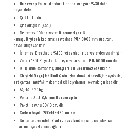
Durawrap
Polleri standart fiber pollere göre %30 daha
dayanıklıdır.
Çift tentelidir.
Çift girişlidir. (Kapı)
Dış tentesi 100 polyester
Diamond
grafik
kumaşı,
Drytech
kaplaması sayesinde
PU/
3000
mm
su sütunu
dayanıklılığa sahiptir.
İç tentesi Breathable %100 nefes alabilir polyesterden yapılmıştır.
Zemini 190T Polyester kumaştır ve su sütunu
PU/5000
mm.dir.
Isıl işlemle
Bantlanmış
Dikişleri Su Geçirmez
özelliklidir.
Girişteki
Bagaj bölümü
Çadır içine almak istemediğiniz ayakkabı,
sırt çantası, mutfak malzemesi gibi eşyalarınızı koymak için idealdir.
Ağırlığı 2.20 kg.
Polleri 3 Adet
8,5 mm
Durawrap
'tır
Paketli boyutu 50x13 cm. dir
Çadırın boyutu 290x145x130 cm. dir
Dış tente üzerindeki
2 adet havalandırma
ile içerideki su
buharının dışa aktarımı sağlanır.