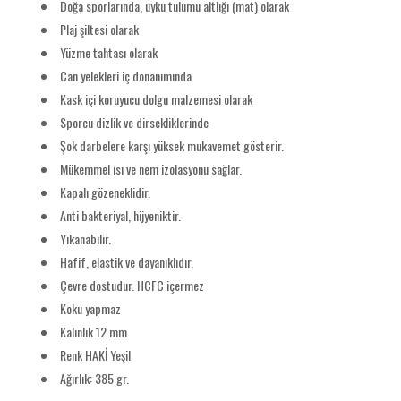
Doğa sporlarında, uyku tulumu altlığı (mat) olarak
Plaj şiltesi olarak
Yüzme tahtası olarak
Can yelekleri iç donanımında
Kask içi koruyucu dolgu malzemesi olarak
Sporcu dizlik ve dirsekliklerinde
Şok darbelere karşı yüksek mukavemet gösterir.
Mükemmel ısı ve nem izolasyonu sağlar.
Kapalı gözeneklidir.
Anti bakteriyal, hijyeniktir.
Yıkanabilir.
Hafif, elastik ve dayanıklıdır.
Çevre dostudur. HCFC içermez
Koku yapmaz
Kalınlık 12 mm
Renk HAKİ Yeşil
Ağırlık: 385 gr.