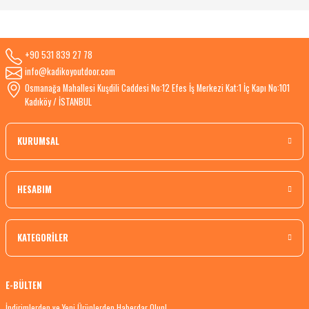
+90 531 839 27 78
info@kadikoyoutdoor.com
Osmanağa Mahallesi Kuşdili Caddesi No:12 Efes İş Merkezi Kat:1 İç Kapı No:101
Kadıköy / İSTANBUL
KURUMSAL
HESABIM
KATEGORİLER
E-BÜLTEN
İndirimlerden ve Yeni Ürünlerden Haberdar Olun!