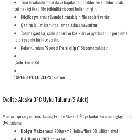
Tüm havalandırmalarda ve kapılarda böcekleri ve sinekleri uzak
tutmak içi örgü file (cibinlik) sistemi kullanılmıştır.
Küçük eşyalarını güvende tutmak için file cepleri vardır.
Çadırın iç üst kısmında lamba askısı mevcuttur.
Taşıma çantası, çadır polleri ve kazıkları ve ayarlanabilir gerdirme
ipleri çadırla birlikte verilir.
Kolay Kurulum ''
Speed Pole clips
'' Sisteme sahiptir.
Çadır Tamir Kiti
''
SPEED POLE CLIPS
'' sistem
Evolite Alaska 0ºC Uyku Tulumu (2 Adet)
Mumya Tipi su geçirmez kumaş Evolite Alaska 0ºC ye kadar koruma sağlayabilen
Uykutulumu
Dolgu Malzemesi
200gr/m2 Hollowfibre 3D, silikon elyaf
Dış Kumaş
190T polyester