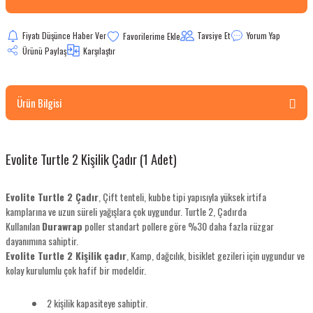
bletler
Fiyatı Düşünce Haber Ver
Tavsiye Et
Yorum Yap
Ürünü Paylaş
Karşılaştır
 Çaydanlıklar
ı
Ürün Bilgisi
Evolite Turtle 2 Kişilik Çadır (1 Adet)
Evolite Turtle 2 Çadır
, Çift tenteli, kubbe tipi yapısıyla yüksek irtifa
kamplarına ve uzun süreli yağışlara çok uygundur. Turtle 2, Çadırda
Kullanılan
Durawrap
poller standart pollere göre %30 daha fazla rüzgar
dayanımına sahiptir.
Evolite Turtle 2 Kişilik çadır
, Kamp, dağcılık, bisiklet gezileri için uygundur ve
kolay kurulumlu çok hafif bir modeldir.
2 kişilik kapasiteye sahiptir.