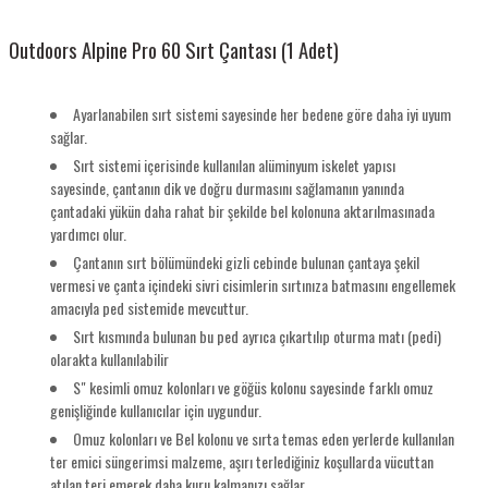
Outdoors Alpine Pro 60 Sırt Çantası (1 Adet)
Ayarlanabilen sırt sistemi sayesinde her bedene göre daha iyi uyum
sağlar.
Sırt sistemi içerisinde kullanılan alüminyum iskelet yapısı
sayesinde, çantanın dik ve doğru durmasını sağlamanın yanında
çantadaki yükün daha rahat bir şekilde bel kolonuna aktarılmasınada
yardımcı olur.
Çantanın sırt bölümündeki gizli cebinde bulunan çantaya şekil
vermesi ve çanta içindeki sivri cisimlerin sırtınıza batmasını engellemek
amacıyla ped sistemide mevcuttur.
Sırt kısmında bulunan bu ped ayrıca çıkartılıp oturma matı (pedi)
olarakta kullanılabilir
S" kesimli omuz kolonları ve göğüs kolonu sayesinde farklı omuz
genişliğinde kullanıcılar için uygundur.
Omuz kolonları ve Bel kolonu ve sırta temas eden yerlerde kullanılan
ter emici süngerimsi malzeme, aşırı terlediğiniz koşullarda vücuttan
atılan teri emerek daha kuru kalmanızı sağlar.