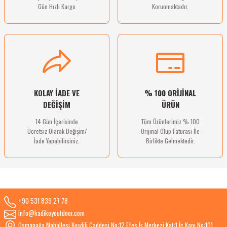
Gün Hızlı Kargo
Korunmaktadır.
Gönder
KOLAY İADE VE
% 100 ORİJİNAL
DEĞİŞİM
ÜRÜN
14 Gün İçerisinde
Tüm Ürünlerimiz % 100
Ücretsiz Olarak Değişim/
Orijinal Olup Faturası İle
İade Yapabilirsiniz.
Birlikte Gelmektedir.
+90 531 839 27 78
info@kadikoyoutdoor.com
Osmanağa Mahallesi Kuşdili Caddesi No:12 Efes İş Merkezi Kat:1 İç Kapı No:101