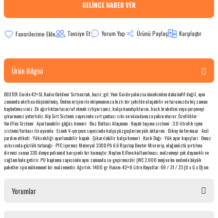
GELINCE HABER VER
bletler
Tavsiye Et
Yorum Yap
Ürünü Paylaş
Karşılaştır
 Çaydanlıklar
ı
Ürün Bilgisi
DEUTER Guide 42+SL Kadın Outdoor Sırtına tak, hazır, git. Yeni Guide yalnızca öncekinden daha hafif değil, aynı
zamanda akıllıca düşünülmüş. Önden erişim ile ekipmanınıza hızlı bir şekilde ulaşabilir ve turunuzda hiç zaman
kaybetmezsiniz. Ek ağırlıktan tasarruf etmek istiyorsanız, kalça kanatçıklarını, kask braketini veya çerçeveyi
çıkarmanız yeterlidir. Alp Sırt Sistemi sayesinde sırt çantası sıkı ve vücudunuza yakın oturur. Özellikler ·
VariFlex Sistemi · Ayarlanabilir göğüs kemeri · Buz Baltası Ataşmanı · Kayak taşıma sistemi · 3.0 litrelik içme
sistemi/torbası ile uyumlu · Esnek V-çerçeve sayesinde kalça yüzgeçlerine yük aktarımı · Dikey ön fermuar · Acil
yardım etiketi · Yüksekliği ayarlanabilir kapak · Çıkarılabilir kalça kemeri · Kask Dağı · Yük ayar kayışları · Omuz
askısında gözlük tutacağı · PFC içermez Materyal 330D PA 6.6 Ripstop Deuter Microrip, olağanüstü yırtılma
direnci sunan 330 denye poliamid karışımlı bir kumaştır. Naylon 6.6'nın kullanılması, malzemeyi çok dayanıklı ve
sağlam hale getirir. PU kaplama sayesinde aynı zamanda su geçirmezdir (WC 2.000 mm) ve bu nedenle büyük
paketler için mükemmel bir malzemedir. Ağırlık: 1400 gr Hacim: 42+8 Litre Boyutlar: 69 / 31 / 23 (U x G x D) cm
Yorumlar