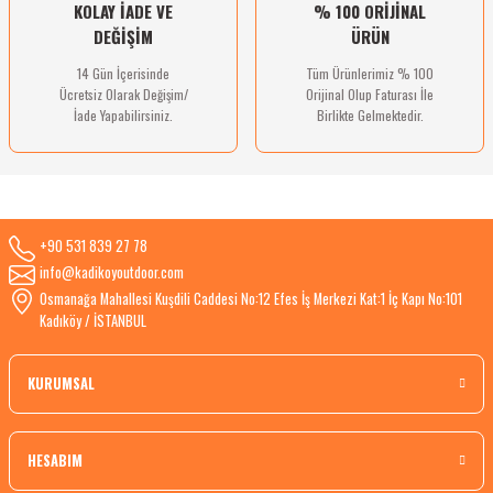
KOLAY İADE VE
% 100 ORİJİNAL
DEĞİŞİM
ÜRÜN
14 Gün İçerisinde
Tüm Ürünlerimiz % 100
Ücretsiz Olarak Değişim/
Orijinal Olup Faturası İle
İade Yapabilirsiniz.
Birlikte Gelmektedir.
+90 531 839 27 78
info@kadikoyoutdoor.com
Osmanağa Mahallesi Kuşdili Caddesi No:12 Efes İş Merkezi Kat:1 İç Kapı No:101
Kadıköy / İSTANBUL
KURUMSAL
HESABIM