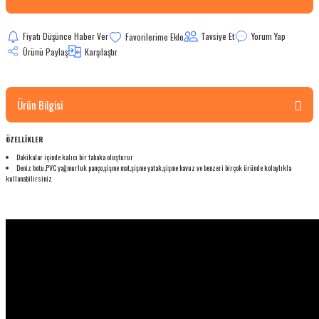
bletler
Fiyatı Düşünce Haber Ver
Tavsiye Et
Yorum Yap
Ürünü Paylaş
Karşılaştır
 Çaydanlıklar
ı
Ürün Bilgisi
ÖZELLİKLER
Dakikalar içinde kalıcı bir tabaka oluşturur
Deniz botu,PVC yağmurluk panço,şişme mat,şişme yatak,şişme havuz ve benzeri birçok üründe kolaylıkla
kullanabilirsiniz