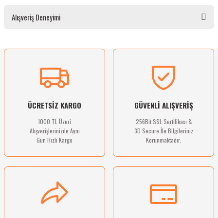
Bu ürünün fiyat bilgisi, resim, ürün açıklamalarında ve diğer konularda yetersiz
Alışveriş Deneyimi
gördüğünüz noktaları öneri formunu kullanarak tarafımıza iletebilirsiniz.
Görüş ve önerileriniz için teşekkür ederiz.
Ürün resmi kalitesiz, bozuk veya görüntülenemiyor.
Sitemize ilk yorumu siz yapın!
Ürün açıklamasında eksik bilgiler bulunuyor.
Ürün bilgilerinde hatalar bulunuyor.
Deneyimini Paylaş
Ürün fiyatı diğer sitelerden daha pahalı.
ÜCRETSİZ KARGO
GÜVENLİ ALIŞVERİŞ
Bu ürüne benzer farklı alternatifler olmalı.
1000 TL Üzeri
256Bit SSL Sertifikası &
Alışverişlerinizde Aynı
3D Secure İle Bilgileriniz
Gün Hızlı Kargo
Korunmaktadır.
Gönder