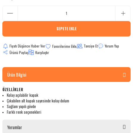
bletler
 Çaydanlıklar
SEPETE EKLE
ı
Fiyatı Düşünce Haber Ver
Tavsiye Et
Yorum Yap
Ürünü Paylaş
Karşılaştır
Ürün Bilgisi
ÖZELLİKLER
Kolay açılabilir kapak
Çıkabilen alt kapak sayesinde kolay dolum
Sağlam yapılı gövde
Farklı renk seçenekleri
Yorumlar