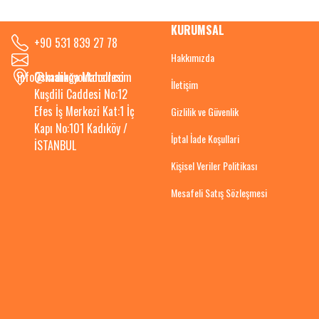
KURUMSAL
+90 531 839 27 78
Hakkımızda
info@kadikoyoutdoor.com
Osmanağa Mahallesi
İletişim
Kuşdili Caddesi No:12
Efes İş Merkezi Kat:1 İç
Gizlilik ve Güvenlik
Kapı No:101 Kadıköy /
İptal İade Koşullari
İSTANBUL
Kişisel Veriler Politikası
Mesafeli Satış Sözleşmesi