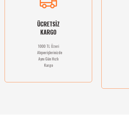
Ürün bilgilerinde hatalar bulunuyor.
Ürün fiyatı diğer sitelerden daha pahalı.
Bu ürüne benzer farklı alternatifler olmalı.
ÜCRETSİZ
KARGO
1000 TL Üzeri
Alışverişlerinizde
Aynı Gün Hızlı
Kargo