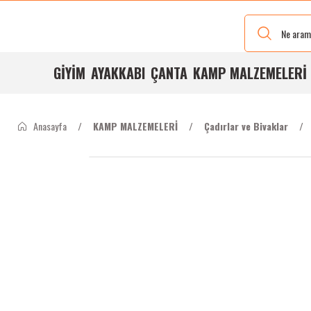
Yeni Renkleri
Ve Bedenleri
ile
Stoğumuzda
GİYİM
AYAKKABI
ÇANTA
KAMP MALZEMELERİ
Anasayfa
KAMP MALZEMELERİ
Çadırlar ve Bivaklar