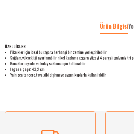
Ürün Bilgisi
Yo
ÖZELLİKLER
Piknikler için ideal bu ızgara herhangi bir zemine yerleştirilebilir
Sağlam,yüksekliği ayarlanabilir nikel kaplama ızgara yüzeyi 4 parçalı galvaniz tri p
Bacakları ayrıdır ve kolay saklama için katlanabilir
Izgara çapı:
43,2 cm
Yalnızca tencere,tava gibi pişirmeye uygun kaplarla kullanılabilir
Bu ürünün fiyat bilgisi, resim, ürün açıklamalarında ve diğer konularda yetersiz gördü
Görüş ve önerileriniz için teşekkür ederiz.
Ürün resmi kalitesiz, bozuk veya görüntülenemiyor.
Ürün açıklamasında eksik bilgiler bulunuyor.