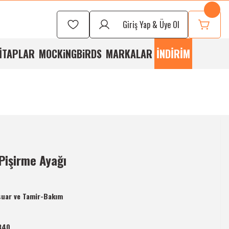
Seçmek İçin
Bizi
Giriş Yap & Üye Ol
rayabilirsiniz
İTAPLAR
MOCKiNGBiRDS
MARKALAR
İNDİRİM
Pişirme Ayağı
uar ve Tamir-Bakım
340