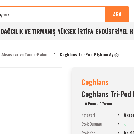
Sonra
100%
Alışverişlerde
Aynı
%5
Taksit
Buluşma
Kalite
Ücretsiz
Gün
Havale
İmkanı
ARA
Noktası
Garantisi
Kargo
Kargo
İndirimi
A
DAĞCILIK VE TIRMANIŞ
YÜKSEK İRTİFA
ENDÜSTRİYEL
K
Aksesuar ve Tamir-Bakım
Coghlans Tri-Pod Pişirme Ayağı
Coghlans
Coghlans Tri-Pod 
0 Puan - 0 Yorum
Kategori
Akses
Stok Durumu
Stok Kodu
bh_9