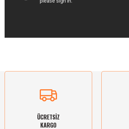
Bu ürünün fiyat bilgisi, resim, ürün açıklamalarında ve diğer konularda yetersiz gördü
Görüş ve önerileriniz için teşekkür ederiz.
Ürün resmi kalitesiz, bozuk veya görüntülenemiyor.
Ürün açıklamasında eksik bilgiler bulunuyor.
Ürün bilgilerinde hatalar bulunuyor.
Ürün fiyatı diğer sitelerden daha pahalı.
Bu ürüne benzer farklı alternatifler olmalı.
ÜCRETSİZ
KARGO