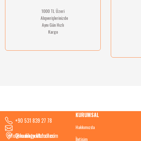
1000 TL Üzeri
Alışverişlerinizde
Aynı Gün Hızlı
Kargo
KURUMSAL
+90 531 839 27 78
Hakkımızda
info@kadikoyoutdoor.com
Osmanağa Mahallesi
İletişim