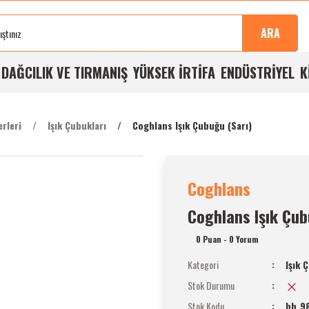
Sonra
100%
Alışverişlerde
Aynı
%5
Taksit
Buluşma
Kalite
Ücretsiz
Gün
Havale
İmkanı
ARA
Noktası
Garantisi
Kargo
Kargo
İndirimi
A
DAĞCILIK VE TIRMANIŞ
YÜKSEK İRTİFA
ENDÜSTRİYEL
K
erleri
Işık Çubukları
Coghlans Işık Çubuğu (Sarı)
Coghlans
Coghlans Işık Çub
0 Puan - 0 Yorum
Kategori
Işık 
Stok Durumu
Stok Kodu
bh_9