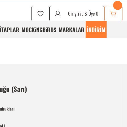
Seçmek İçin
Bizi
Giriş Yap & Üye Ol
rayabilirsiniz
İTAPLAR
MOCKiNGBiRDS
MARKALAR
İNDİRİM
uğu (Sarı)
Çubukları
841