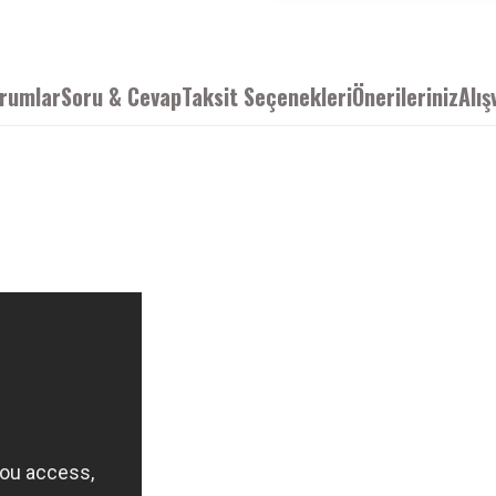
rumlar
Soru & Cevap
Taksit Seçenekleri
Önerileriniz
Alış