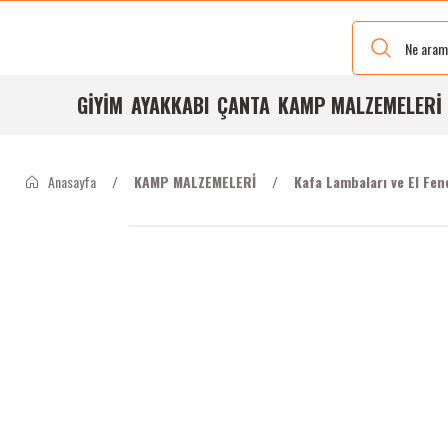
Yeni Renkleri
Ve Bedenleri
ile
Stoğumuzda
GİYİM
AYAKKABI
ÇANTA
KAMP MALZEMELERİ
Anasayfa
KAMP MALZEMELERİ
Kafa Lambaları ve El Fen