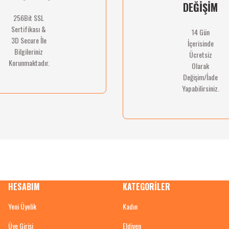
DEĞİŞİM
256Bit SSL
Sertifikası &
14 Gün
Gönder
3D Secure İle
İçerisinde
Bilgileriniz
Ücretsiz
Korunmaktadır.
Olarak
Değişim/İade
Yapabilirsiniz.
HESABIM
KATEGORİLER
Yeni Üyelik
Kadın
Üye Girişi
Eldiven