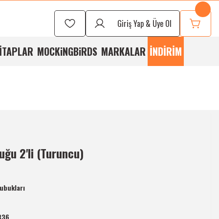
Seçmek İçin
Bizi
Giriş Yap & Üye Ol
rayabilirsiniz
İTAPLAR
MOCKiNGBiRDS
MARKALAR
İNDİRİM
uğu 2'li (Turuncu)
Çubukları
836