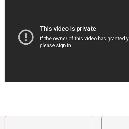
Bu ürünün fiyat bilgisi, resim, ürün açıklamalarında ve diğer konularda yetersiz gördü
Görüş ve önerileriniz için teşekkür ederiz.
Ürün resmi kalitesiz, bozuk veya görüntülenemiyor.