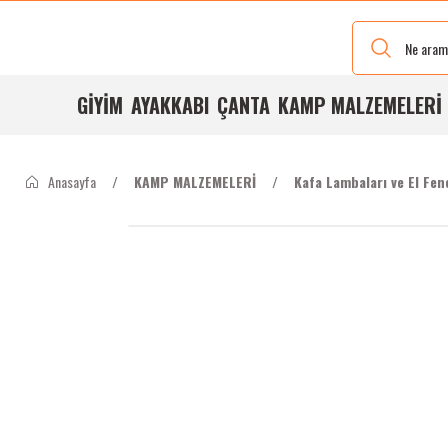
Yeni Renkleri
Ve Bedenleri
ile
Stoğumuzda
GİYİM
AYAKKABI
ÇANTA
KAMP MALZEMELERİ
Anasayfa
KAMP MALZEMELERİ
Kafa Lambaları ve El Fen