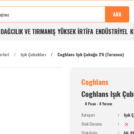
Sonra
100%
Alışverişlerde
Aynı
%5
Taksit
Buluşma
Kalite
Ücretsiz
Gün
Havale
İmkanı
ARA
Noktası
Garantisi
Kargo
Kargo
İndirimi
A
DAĞCILIK VE TIRMANIŞ
YÜKSEK İRTİFA
ENDÜSTRİYEL
K
erleri
Işık Çubukları
Coghlans Işık Çubuğu 2'li (Turuncu)
Coghlans
Coghlans Işık Çub
0 Puan - 0 Yorum
Kategori
Işık 
Stok Durumu
Stok Kodu
bh_9