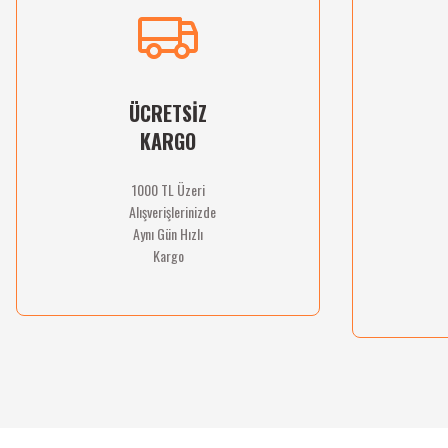
Ürün açıklamasında eksik bilgiler bulunuyor.
Ürün bilgilerinde hatalar bulunuyor.
Ürün fiyatı diğer sitelerden daha pahalı.
Bu ürüne benzer farklı alternatifler olmalı.
ÜCRETSİZ
KARGO
1000 TL Üzeri
Alışverişlerinizde
Aynı Gün Hızlı
Kargo