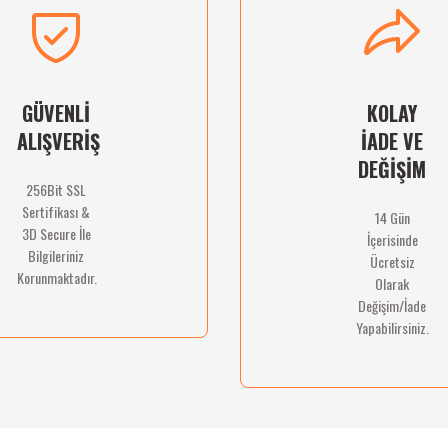
Deneyimini Paylaş
Yorum Yaz
Soru Sor
GÜVENLİ
KOLAY
ALIŞVERİŞ
İADE VE
DEĞİŞİM
256Bit SSL
Sertifikası &
14 Gün
Gönder
3D Secure İle
İçerisinde
Bilgileriniz
Ücretsiz
Korunmaktadır.
Olarak
Değişim/İade
Yapabilirsiniz.