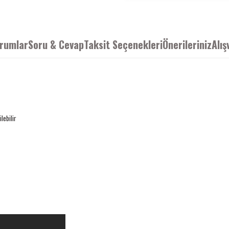
rumlar
Soru & Cevap
Taksit Seçenekleri
Önerileriniz
Alış
lebilir