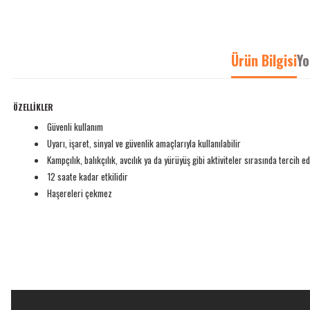
Ürün Bilgisi
Yo
ÖZELLİKLER
Güvenli kullanım
Uyarı, işaret, sinyal ve güvenlik amaçlarıyla kullanılabilir
Kampçılık, balıkçılık, avcılık ya da yürüyüş gibi aktiviteler sırasında tercih edi
12 saate kadar etkilidir
Haşereleri çekmez