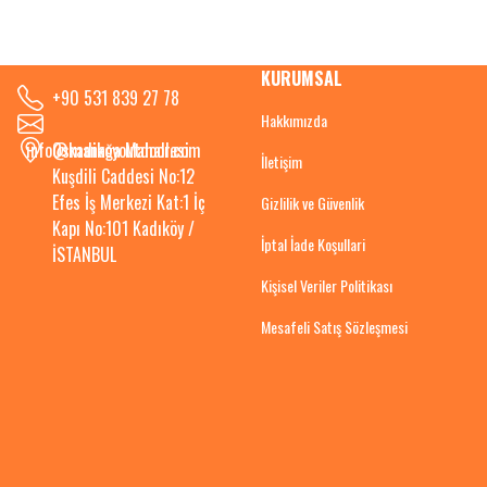
KURUMSAL
+90 531 839 27 78
Hakkımızda
info@kadikoyoutdoor.com
Osmanağa Mahallesi
İletişim
Kuşdili Caddesi No:12
Efes İş Merkezi Kat:1 İç
Gizlilik ve Güvenlik
Kapı No:101 Kadıköy /
İptal İade Koşullari
İSTANBUL
Kişisel Veriler Politikası
Mesafeli Satış Sözleşmesi