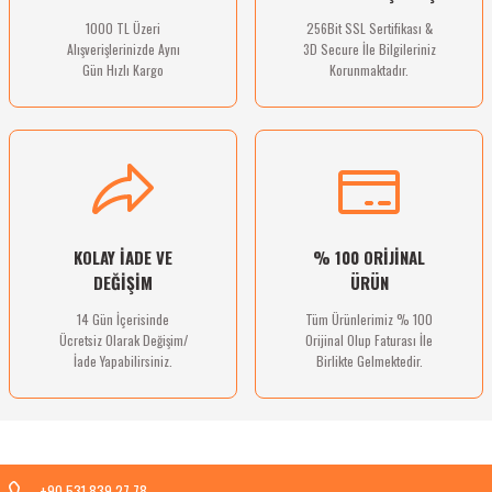
1000 TL Üzeri
256Bit SSL Sertifikası &
Alışverişlerinizde Aynı
3D Secure İle Bilgileriniz
Gün Hızlı Kargo
Korunmaktadır.
Gönder
KOLAY İADE VE
% 100 ORİJİNAL
DEĞİŞİM
ÜRÜN
14 Gün İçerisinde
Tüm Ürünlerimiz % 100
Ücretsiz Olarak Değişim/
Orijinal Olup Faturası İle
İade Yapabilirsiniz.
Birlikte Gelmektedir.
+90 531 839 27 78