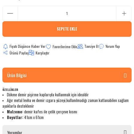
bletler
 Çaydanlıklar
SEPETE EKLE
ı
Fiyatı Düşünce Haber Ver
Tavsiye Et
Yorum Yap
Ürünü Paylaş
Karşılaştır
Ürün Bilgisi
ÖZELLİKLER
Dökme demir pişirme kaplarıyla kullanmak için idealdir
Ağır metal levha ve demir ızgara yüzeyi,kullanılmadığı zaman katlanabilen sağlam
ayaklarla desteklenir
Malzeme:
demir kafes ile çelik çerçeve kısmı
Boyutlar:
41cm x 61cm
Yorumlar