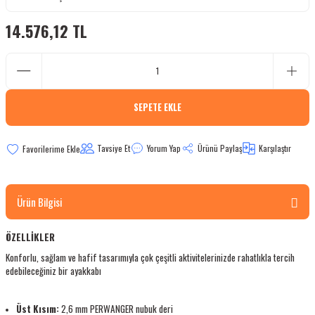
bletler
14.576,12 TL
 Çaydanlıklar
ı
SEPETE EKLE
Tavsiye Et
Yorum Yap
Ürünü Paylaş
Karşılaştır
Ürün Bilgisi
ÖZELLİKLER
Konforlu, sağlam ve hafif tasarımıyla çok çeşitli aktivitelerinizde rahatlıkla tercih
edebileceğiniz bir ayakkabı
Üst Kısım:
2,6 mm PERWANGER nubuk deri