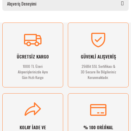
Alışveriş Deneyimi
gördüğünüz noktaları öneri formunu kullanarak tarafımıza iletebilirsiniz.
Görüş ve önerileriniz için teşekkür ederiz.
Ürün resmi kalitesiz, bozuk veya görüntülenemiyor.
Sitemize ilk yorumu siz yapın!
Ürün açıklamasında eksik bilgiler bulunuyor.
Ürün bilgilerinde hatalar bulunuyor.
Deneyimini Paylaş
Ürün fiyatı diğer sitelerden daha pahalı.
ÜCRETSİZ KARGO
GÜVENLİ ALIŞVERİŞ
Bu ürüne benzer farklı alternatifler olmalı.
1000 TL Üzeri
256Bit SSL Sertifikası &
Alışverişlerinizde Aynı
3D Secure İle Bilgileriniz
Gün Hızlı Kargo
Korunmaktadır.
Gönder
KOLAY İADE VE
% 100 ORİJİNAL