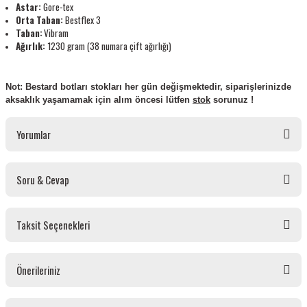
Astar:
Gore-tex
Orta Taban:
Bestflex 3
Taban:
Vibram
Ağırlık:
1230 gram (38 numara çift ağırlığı)
Not: Bestard botları stokları her gün değişmektedir, siparişlerinizde
aksaklık yaşamamak için alım öncesi l
ütfen
stok
sorunuz !
Yorumlar
Soru & Cevap
Bu ürüne ilk yorumu siz yapın!
Taksit Seçenekleri
Yorum Yaz
Ürün hakkında henüz soru sorulmamış.
Önerileriniz
Soru Sor
Bu ürünün fiyat bilgisi, resim, ürün açıklamalarında ve diğer konularda yetersiz