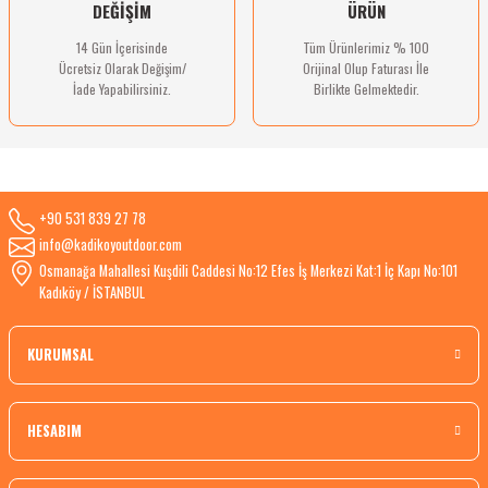
DEĞİŞİM
ÜRÜN
14 Gün İçerisinde
Tüm Ürünlerimiz % 100
Ücretsiz Olarak Değişim/
Orijinal Olup Faturası İle
İade Yapabilirsiniz.
Birlikte Gelmektedir.
+90 531 839 27 78
info@kadikoyoutdoor.com
Osmanağa Mahallesi Kuşdili Caddesi No:12 Efes İş Merkezi Kat:1 İç Kapı No:101
Kadıköy / İSTANBUL
KURUMSAL
HESABIM